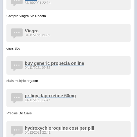
31/10/2021 22:14
Compra Viagra Sin Receta
Viagra
01/11/2021 21:03
cialis 20g
buy generic propecia online
04/11/2021 09:52
cialis multiple orgasm
priligy dapoxetine 60mg
14/11/2021 17:47
Precios De Cialis
hydroxychloroquine cost per pill
04/12/2021 22:41