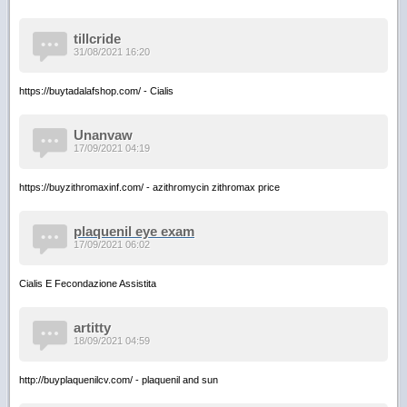
tillcride
31/08/2021 16:20
https://buytadalafshop.com/ - Cialis
Unanvaw
17/09/2021 04:19
https://buyzithromaxinf.com/ - azithromycin zithromax price
plaquenil eye exam
17/09/2021 06:02
Cialis E Fecondazione Assistita
artitty
18/09/2021 04:59
http://buyplaquenilcv.com/ - plaquenil and sun