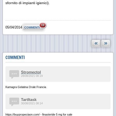
sfornito di impianti igienici).
19
05/04/2014
COMMENTI
«
»
COMMENTI
Stromectol
28/08/2021 08:19
Kamagra Gelatina Orale Francia
TartItask
30/08/2021 08:14
https://buypropeciaon.com/ - finasteride 5 mg for sale