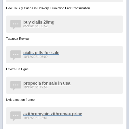
How To Buy Cash On Delivery Fluoxetine Free Consultation
buy cialis 20mg
05/12/2021 03:52
Tadapox Review
cialis pills for sale
10/12/2021 05:09
Levitra En Ligne
propecia for sale in usa
19/12/2021 12:54
levitra test en france
azithromycin zithromax price
19/12/2021 22:51