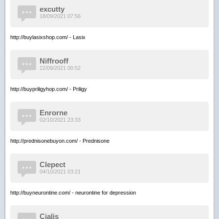
excutty
18/09/2021 07:56
http://buylasixshop.com/ - Lasix
Niffrooff
22/09/2021 00:52
http://buypriligyhop.com/ - Priligy
Enrorne
02/10/2021 23:33
http://prednisonebuyon.com/ - Prednisone
Clepect
04/10/2021 03:21
http://buyneurontine.com/ - neurontine for depression
Cialis