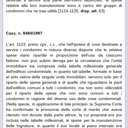
destinati a servire una parte dell'intero fabbricato, le spese
relative alla loro manutenzione sono a carico del gruppo di
condomini che ne trae utilità [1124-1126;
disp. att.
63].
Cass. n. 8484/1987
L'art. 1123, primo cpv., c.c., che nell'ipotesi di cose destinate a
servire i condomini in misura diversa dispone che le relative
spese siano ripar­tite in proporzione dell'uso da ciascuno
fattone, non può subire deroga per la circostanza che l'unità
immobiliare sia compresa nella tabella millesimale generale
dell'edificio condominiale, in quanto tali tabelle, formate in base
al solo valore delle singole unità immobiliari, servono solo per il
riparto delle spese generali e di quelle che riguardano le parti
dell'edificio comuni a tutti i condomini, ma non sono utilizzabili
per il riparto delle spese che non sono comuni a tutti i
condomini in ragione del diverso uso delle cose condominiali.
(Nella specie, in applicazione di tale principio, la Suprema Corte
ha confermato la pronuncia della corte di merito che aveva
ritenuto non dovute dalla parte attrice, la cui proprietà era pur
inclusa nelle tabelle millesimali, le spese per la manutenzione
delle fognature, in quanto il suo locale al piano interrato era