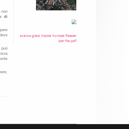
a non
o di
opere
 deve
scarica gratis Adobe Acrobat Reader
(per file pdf)
e può
possa
mente
pere,