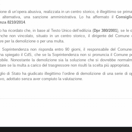
ione di un’opera abusiva, realizzata in un centro storico, è illegittimo se prim
n alternativa, una sanzione amministrativa. Lo ha affermato il
Consigli
nza 8210/2014
.
to ha ricordato che, in base al Testo Unico dell’edilizia (
Dpr 380/2001
), se le 
nche non vincolato, situato in un centro storico, il dirigente del Comune
re per la demolizione o per una multa.
a Soprintendenza non risponda entro 90 giorni, il responsabile del Comun
 ha spiegato il CdS, che se la Soprintendenza non si pronuncia il Comune 
obile. Nonostante la demolizione sia la soluzione che si dovrebbe normal
re se la multa a carico del trasgressore non risulti la scelta più appropriata.
lio di Stato ha giudicato illegittimo l’ordine di demolizione di una serie di o
tativo, adottato senza aver compiuto la valutazione.